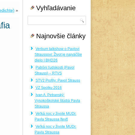
Vyhľadávanie
dichte)
»
fia
Najnovšie články
Verbum talkshow o Pavlovi
Straussovi: Život je najväčšie
dielo I BHD26
Patróni ľudskosti (Pavol
Strauss) – RTVS
STV2 Profily: Pavol Strauss
VZ Spolku 2016
Ivan A. Petranský:
Vysokoškolské štúdiá Pavla
Straussa
Veľká noc v živote MUDr.
Pavla Straussa [text]
Veľká noc v živote MUDr.
Pavla Straussa