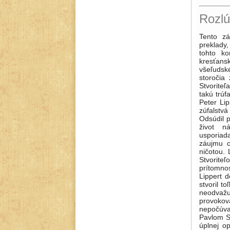
Rozlú
Tento záverečný zväzok má inú náplň než predchádzajúce, obsahuje Straussove preklady, korešpondenciu a bibliografiu. I preklady boli súčasťou literárneho apoštolátu tohto konvertitu. Mali podobný zmysel ako jeho esejistika: šíriť najvyššie pravdy kresťanskej viery, duchovne prehlbovať život jednotlivcov i národa, budovať svet všeľudského bratstva a lásky; nepochybne i vyššej kultúrnosti. Už i preto, že človek 20. storočia zmenil sa na moderného Jóba, trpiaceho i búriaceho, obracajúceho sa na Stvoriteľa s hojnejšími a nástojčivejšími ponosami než starozákonný Jób. Prekvapuje, že takú trúfalú a obžalobnú knihu ako Človek Jób hovorí s Bohom napísal – jezuita. Lenže Peter Lippert (1879 – 1936) naozaj poznal bolesti, sklamania, úzkosti, utrpenia, biedy, zúfalstvá ľudí 20. storočia, nalomených a rozvrátených duchovne, morálne, sociálne. Odsúdil preidealizovaných kresťanov, ktorých modlitby nemali praktický dosah na reálny život národov, lebo neodstraňovali príčiny a nemenili pomery nespravodlivo usporiadaného sveta. Akoby sa Boh odvrátil od ľudst