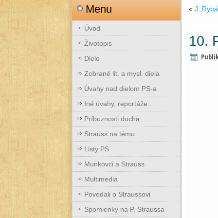
Menu
«
J. Rybá
Úvod
10. 
Životopis
Publi
Dielo
Zobrané lit. a mysl. diela
Úvahy nad dielom PS-a
Iné úvahy, reportáže…
Príbuznosti ducha
Strauss na tému
Listy PS
Munkovci a Strauss
Multimedia
Povedali o Straussovi
Spomienky na P. Straussa