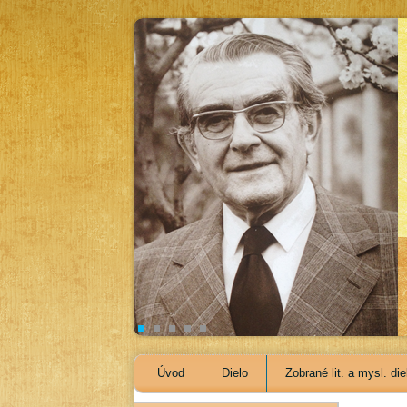
Úvod
Dielo
Zobrané lit. a mysl. die