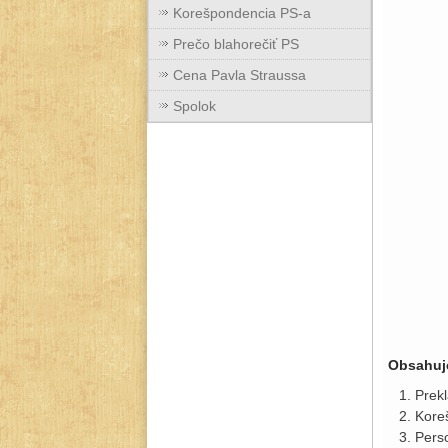
Korešpondencia PS-a
Prečo blahorečiť PS
Cena Pavla Straussa
Spolok
Obsahuj
Prek
Kore
Perso