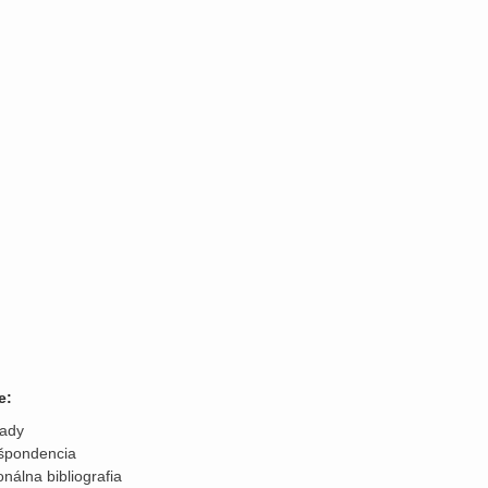
e:
lady
špondencia
nálna bibliografia