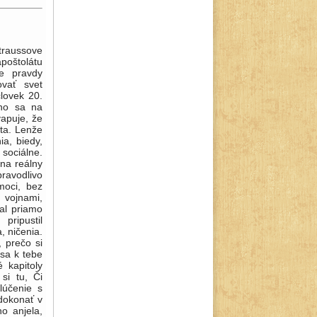
. Praha 1940, s. 14). Strauss nepísal z ctižiadosti, písanie bolo mu bytostnou potrebou, ako konvertita – dalo by sa povedať – on bol „poverený písaním“; písanie bolo nástrojom jeho literárneho apoštolátu. Ťažko znášal, že ani Slovenské pohľady nereagovali na jeho zásielky, „netaktne a urážlivo“ neodpovedali (18. 6. 1989). Zriedka sa vyjadroval o domácej situácii, o represívnom režime, ale zakaždým trefne: „Je zvrchovaný čas na regeneráciu života občianskeho, spoločenského a kultúrneho. U našich vedúcich literátov sú ešte stále cementované tie kritériá, ktoré sa zhora komandovali, naši ľudia sa nevedia uvoľniť a jednať úprimne a spravodlivo, i keď sú náznaky bedákania nad minulosťou až módnym trendom, len ja som z toho ešte vyňatý. Všetci sú ešte nadobro pojatí do zvieracej kazajky neslobody. Zďaleka nie sú na úrovni chartistov. Ale toto jánošíkovské plemeno by malo byť ďalej. V podstate sú naše literátske kruhy na úrovni politických lokajov“ (1. 8. 1989). Neskôr sa vyjadril ešte ostrejšie: „Len čakajme na všetko a obraní o všetko. Toľko zal