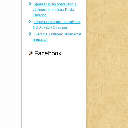
Spomienky na obetavého a
výnimočného lekára Pavla
Straussa
Od ucha k duchu: 100-ročnica
MUDr. Pavla Straussa
Literárna kaviareň: Straussove
proroctvá
Facebook