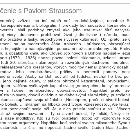
čenie s Pavlom Straussom
va, nechal ho bez pomoci, bez záujmu o jeho dejinné osudy, v stálom ohrození katastrofami, revolúciami, vojnami, ničotou. Lippert väčšinu vyčítavých kapitol svojej „nebezpečnej knihy“ adresoval priamo Stvoriteľovi s takmer nemilosrdnou opovážlivosťou. Napríklad preto, že pripustil prítomnosť zla vo svete, dovolil ovládnuť ho diabolskými silami zloby, pustošenia, ničenia. Lippert dokonca stupňoval svoju obžalobu: „Nechápem, prečo si stvoril bolesť, prečo si stvoril toľko bolesti, … skláňam sa hlboko pred tvojou vznešenosťou. Ale teraz sa k tebe neodvažujem pozdvihnúť svoje oči. Je v nich priveľa smútku a sĺz.“ Viaceré kapitoly provokovali už svojimi názvami – Ty si stvoril bolesť, Ty mlčíš, Nikdy nie si tu, Či nepočúvaš naše modlitby?, Kto sú tvoji priatelia?, tobôž ich vzdorovité Rozlúčenie s Pavlom Straussom argumenty. Napríklad keď nechal svojho milovaného Syna dokonať v úplnej opustenosti: „…nič si mu neposlal, žiadne svetlo, žiaden hlas, žiadneho anjela, žiadne slovo, čo by ho bolo ospravedlnilo pred tými, čo ho nenávideli a osočovali…“ Nebolo možné pokračovať v týchto obžalobných obvineniach, znamenalo by to pád do priepasti zúfania. Aj tento moderný Jób, s dramatickejšie rozbúreným vnútrom a so skeptickejším intelektom, prekonal – podobne ako Jób starozákonný – svoj ťaživý, temný negativizmus a privinul sa k Stvoriteľovi s oddanou, chápajúcou vďakou, ako to potvrdzujú kapitoly Ty si láska, Ty si moje ty, Si pri nás, ó, Pane! K tebe nesiem svoje srdce. Toto preporodené srdce rozospieva sa ďakovným chválospevom: „Až keď sa moja loďka zúfalo vrhla na tvoje pobrežia, uvedomil som si, ako neochvejne tu stojíš, ty pevný breh nad všetkými zúriacimi moriami. Až v svojej prázdnote som precítil tvoju plnosť, ty zásobná komora všetkého bytia. Až v svojej mdlobe som videl, aká si všemocná, silná ruka, ktorá všetko nesie. Až v beznádejnosti mi svitá, ako napĺňaš všetku budúcnosť a ako všetko, čo ešte príde, už je v tebe. A že si vo všetkých prichádzajúcich veciach, bol by si i v ničote, keby prišla. Ty, cesta všetkých ciest, sprievodca všetkých premien, darca všetkého, čo prichádza. Ty, večnosť všetkých večností.“ Napokon dodá: „Svoju tvár si mi zahalil, ale náručie si mi naširoko roztvoril, naveky.“ Boh zostal neviditeľný, ale ukázal sa nadovšetko milujúci. Lippertova kniha musela v mnohom vyhovovať Straussovmu zmýšľaniu i chápaniu sveta, vrátane finálnej katastrofy celého univerza. Prenasledovali ho dlho „apokalyptické tiene“, očakávanie Božích trestov na „hriešne ľudstvo“, v čom ho utvrdzovalo i fatimské proroctvo. Ale uvedomoval si opak: že najväčším škodcom a ničiteľom sveta môže sa stať ľudstvo samo, svojou deštrukciou prírody i svojou deštruktívnou vedou a technikou, bez trestajúcich zásahov zhora. Na Slovensku prekladali Petra Lipperta viacerí – Ferko Skyčák (Podstata katolíckeho človeka), Ladislav Hanus (Z Engadinu. Listy na potešenie), Mikuláš Šprinc (O láske a bolesti), po nich Pavol Strauss. Lippert ochotne dával súhlas na preklad svojich diel. „Iba jediný raz nedal súhlas preložiť do slovenčiny, keď jeden spišský bohoslovec prosil, aby smel preložiť jeho knihu Der Mensch Job redet mit Gott,“ spomína Ladislav Hanus; meno mladého prekladateľa neuviedol. Údajne Lippert ju považoval za „nepreložiteľnú“, možno i za nebezpečnú pre konzervatívnych čitateľov (Apoštol katolíckeho realizmu, in: Umenie a náboženstvo. Bratislava 2001, s. 61). Veľké prekvapenie spôsobil doteraz neuverejnený list Pavla Straussa (nedatovaný, možno z r. 1947) Jankovi Silanovi, spoluprekladateľovi Lippertovho Jóba. Posielal mu preklad na štylistické vycibrenie. Pritom uviedol meno neznámeho „spišského bohoslovca“, ktorého spomínal Hanus: „Budeš celé môcť použiť ako základnú štruktúru. Štyri kapitoly som použil zo Šprincovho prekladu. Daktoré partie, hlavne vzadu, sú obstojnejšie…“ Teda Šprinc po Lippertovom nesúhlase svoju prácu prerušil, no rukopis nechal na Slovensku, keď sa zachraňoval útekom do zahraničia. V roku 1948 vyšiel i druhý Straussov preklad – Schneiderovej Kňazstvo ženy. Čas už neprial náboženským dielam tohto druhu. Nedalo sa informovať o pozoruhodnej autorke ani o poslaní jej knihy, vyšla bez úvodu či doslovu, dokonca bez informačných záložiek. Kto dnes dostane do rúk Kňazstvo ženy, mal by vedieť, že Oda Schneiderová (1892 – 1987) bola karmelitánka. Študovala vo Viedni, roku 1917 sa vydala a o tridsať rokov ovdovela, onedlho odišla do karmelitánskeho kláštora, v roku 1952 zložila večné sľuby, od roku 1969 žila v Grazi, kde aj zomrela v karmelitánskom kláštore. Napísala veľa kníh o sväticiach, svätcoch, mystikoch. Straussa zrejme zaujala svojou spiritualitou. On sám chápal spiritualitu ako vzájomnú duchovnú väzbu i v manželstve. Schneiderová sa pokúsila vymedziť postavenie i poslanie ženy v modernej dobe, v rámci rodiny, spoločnosti, cirkvi, zdôrazniť jej dôstojnosť i osobitosť, jej tvorivú služobnosť i obetavú starostlivosť v spoločenstve 20. storočia. I keď tvrdí, že „slúžiť, trpieť, úfať“ je súčasťou jej životného údelu, nijako tým ženu neponižuje ani nepodceňuje; naopak: dvíha ju na úroveň kňazstva, dodáva žene dôstojnosť i vznešenosť zároveň. Posväcuje ľudský život nielen nezištnou láskou; i nezištnou obetavosťou v jej vlastnom „posvätnom priestore“ – v rodine. Cez rodinu slúži vyšším spoločenským celkom. Je to preťažká, no i povznášajúca úloha, keď Schneiderová tvrdí: „Žena si musí nadmiernou svojou láskou prekliesniť cestu až za hranice tohto sveta,“ je to láska obetavá i hrdinská. Schneiderovej názory neformovala iba teológia, rovnako i životná skúsenosť, vyvažovala psychológiu s metafyzikou. Na začiatku knihy píše o tzv. biologickom omyle a zamieta tvrdenie o biogenetickej „menejcennosti“ ženy. Jej názor by sa dal podporiť pozoruhodnou myšlienkou konvertitky Raisy Maritainovej. Tá tvrdí, že „fyzický pôvod ženy podľa Svätého písma je vznešenejší než pôvod muža“; žena „nebola utvorená ‚z hliny zeme‘, bola vytvorená ‚z ľudského tela‘, z Adamovho ‚rebra‘, zo stvorenej ľudskej matérie“ (Příběh Abrahamův, in: A. a J. Maritainovi Stavy lidstva a svatosti. Praha 2011, s. 29). Nebyť „februára 1948“, Strauss by bol aspoň podnietil prekladanie ďalších náboženských autorov, ak by už sám nebol stihol – pre nadmernú lekársku aktivitu – prekladať z nemeckých či francúzskych odborníkov; mal široký európsky rozhľad. Druhú časť tejto knihy tvorí Straussova korešpondencia, jeho listy najbližšiemu okruhu, najmä mužským adresátom. Sú na úrovni jeho esejistiky, čítajú sa s umeleckým pôžitkom, tematicky aj štylisticky. Nejde v nich o bežnú korešpondenciu, sú reflexívne; sú to listy mysliteľa. Najvzácnejšie a najobsažnejšie sú listy profesorovi Júliusovi Rybákovi, najbližšiemu a najdôvernejšiemu priateľovi z Gelnice. Stačí uviesť jediný citát zo Straussa: „Som si vedomý toho, že bez Tvojej nezištnej dobroty a ochoty by si ma do dnešného dňa nik nevšimol“ (1. 2. 1991). Rybák sa staral o všetky jeho rukopisné texty, stal sa jeho editorom i zasväteným znalcom. Veľa sa z týchto listov dozvedáme o Straussovom ľudskom i spisovateľskom rozpoložení v rokoch 1983 – 1994. Strauss trpel svojou vyradenosťou z domáceho kultúrneho života, spoločenskou izoláciou, neprajnými tlakmi dobového režimu: „Mne je síce doba krkavčou matkou, ale prichodí mi stále, že som dlžníkom. Nie preto, že som vybŕdol z kadejakých ošemetných situácií, ale že mi nedá žiť bez písania. To starorímske ‚nulla dies sine linea‘ je vo mne ako slastné prekliatie…“ (16. 2. 1987). Táto najvnútornejšia potreba písať, realizovať sa písaním, literárnou tvorbou pripomína známy Rilkeho výrok. Napísal ho v liste mladému nemeckému básnikovi, ktorý sa chcel venovať poézii. Rilke mu odpovedal: „Ponorte sa do seba. Vypátrajte príčinu, ktorá Vám prikazuje písať; skúmajte, či rozprestiera svoje korene v najhlbšom mieste Vášho srdca, priznajte si, či by ste museli umrieť, keby Vám zakázali písať“ (R. M. Rilke: Několik dopisů