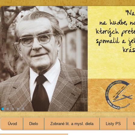
Úvod
Dielo
Zobrané lit. a mysl. diela
Listy PS