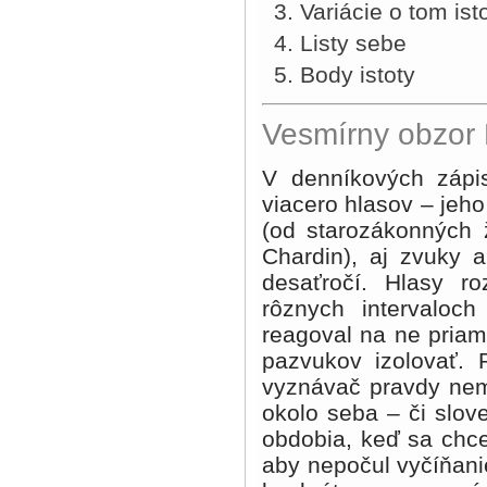
Variácie o tom is
Listy sebe
Body istoty
Vesmírny obzor 
V denníkových zápiskoch Pavla Straussa možno počuť viacero hlasov – jeho viery, jeho intelektu, čítaných autorov (od starozákonných žalmistov až po jezuitu Teilharda de Chardin), aj zvuky a pazvuky povojnových disonantných desaťročí. Hlasy rozpornej doby ozývali sa v ňom v rôznych intervaloch aj s rozdielnou intenzitou. Občas reagoval na ne priamo, zavše sa snažil od týchto zvukov i pazvukov izolovať. Právom a oprávnene. Ako hľadač a vyznávač pravdy nemohol však zostať ľahostajný k dianiu okolo seba – či slovenskému, či európskemu. Totiž mával obdobia, keď sa chcel obklopiť akoby „mystickým tichom“, aby nepočul vyčíňanie zlovestných „síl zla“ (bude ich veľmi konkrétne pomenovávať, najmä v oblasti politickej). Čitateľ jasne pobadá, kedy sa musel prekloniť z polohy „mystickej“ do polohy „realistickej“. Potom jeho komentáre boli až „nezdvorilé“. Od samého začiatku Straussove denníkové zápisky boli predovšetkým – „vyznávačské“. Prezentáciou, propagáciou, apológiou viery (Mozaika nádeje, Ecce homo, Tesná brána), pôvodne v podobe tzv. marginálií. V pozostalosti sa zachoval aj denník z roku 1950 nazvaný Nezdvorilé glosy, ktorý sa celoročne viazal na kresťanských svätcov, svätice, sviatky, nie na občiansky kalendár. Tu je Strauss už vyznávač dvojpólový, ako jeho inšpirujúci vzor Léon Bloy (1846 – 1917), veľký francúzsky konvertita. Na jednej strane pokorne zbožný, na druhej strane bojovne útočný. V máji 1950 Strauss o tejto výnimočnej osobnosti napísal: „Léon Bloy je jedným z najhlbších a najrevolučnejších duchov. Tento žobrák dobrovoľnou voľbou, tento sluha utrpenia z presvedčenia bol oprávnený hľadať a rezať vredy spoločnosti i cirkvi. Mal právo hanobiť špinavcov, lebo bol čistý; boháčov a zbohatlíkov, lebo bol chudobný; farizejov, lebo bol svätý a denne Vesmírny obzor Pavla Straussa sa posväcoval. Všetky literárne a pseudovedecké splašky, všetky mravné žumpy mu zožierali jasné a krištáľové srdce. Jeho blesky sú ohromným zármutkom jeho duše.“ Aj to o ňom priznal: „Adoptované dieťa Matky z La Saletty, zúrivý veštec apokalyptických hrôz nášho veku, neľútostný hanobiteľ a bičovateľ malých a podpriemerných kňazov a hierarchov“ (Tesná brána). Aj Strauss vystupoval ako „prorok apokalyptických hrôz“ 20. storočia, no ako „hanobiteľ a bičovateľ“ sa obracal proti skorumpovaným politikom, verejným predstaviteľom moci, nie proti kléru. Pátos morálneho rozhorčenia nad dobou a spoločnosťou u oboch bol rovnaký. Za prapríčinu záhuby ľudstva považovali jeho demoralizáciu, duchovné a sociálne odkresťančenie. Po Straussovej smrti nachádzali sa v jeho knižnici tieto Bloyove diela v češtine, nemčine, francúzštine: Můj denník (1919), Poslední sloupové Církve (1919), Die Armut und die Cier (1987), Oeuvres de Léon Bloy (1949), aj literatúra o ňom: Léon Bloy (Fribourg, 1943), J. Petit: Léon Bloy (Paris, 1966). Zrejme tohto autora svojho srdca mal pôvodne oveľa kompletnejšie (v češtine vyšli takmer všetky jeho pamfl ety, denníky, romány); zostal jeho verným, vďačným, oddaným čitateľom do konca. S Bloyom, nazývajúcim túto zem „rajom utrpenia“, spájal ho spoločný „kult utrpenia“. Napríklad: „Ľudská zrelosť je ochota trpieť. Ľudská veľkosť je ochota obetovať sa. Vrchol života je – kríž.“ „Kríž treba dobrovoľne prijať…; len láska ku krížu je pravá láska k životu…; kríž je zatiaľ víťazná štandarda večného života.“ „Byť hodným utrpenia, je pre kresťana najvyšším vyznamenaním.“ Ale vedel vystupovať s bloyovskou bojovnosťou ako „verejný nepriateľ“ proti ofi ciálnym predstaviteľom národa či štátu. Napríklad v júni 1950: „Svet sa hemží vzdelanými hlupákmi a hlúpymi nedoukmi. A tí poväčšine vládnu už od stáročí.“ Alebo: