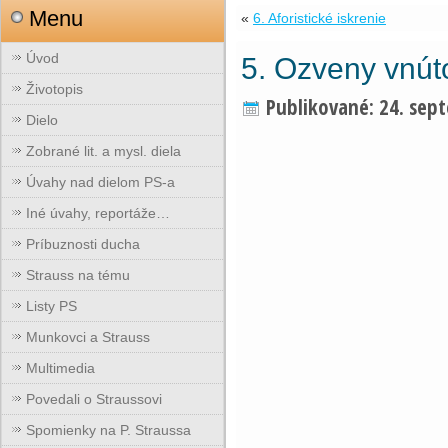
Menu
«
6. Aforistické iskrenie
Úvod
5. Ozveny vnút
Životopis
Publikované:
24. sep
Dielo
Zobrané lit. a mysl. diela
Úvahy nad dielom PS-a
Iné úvahy, reportáže…
Príbuznosti ducha
Strauss na tému
Listy PS
Munkovci a Strauss
Multimedia
Povedali o Straussovi
Spomienky na P. Straussa