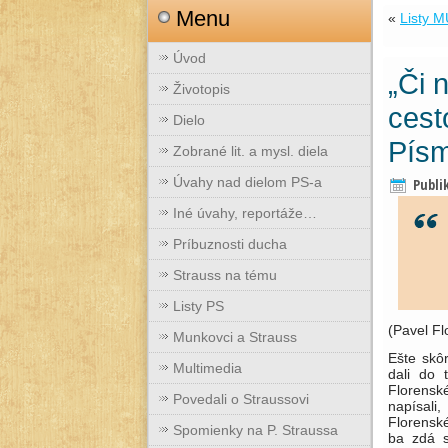
Menu
«
Listy M
Úvod
„Či 
Životopis
cest
Dielo
Písm
Zobrané lit. a mysl. diela
Úvahy nad dielom PS-a
Publi
Iné úvahy, reportáže…
Príbuznosti ducha
Strauss na tému
Listy PS
(Pavel Fl
Munkovci a Strauss
Ešte skô
Multimedia
dali do 
Florensk
Povedali o Straussovi
napísali
Florensk
Spomienky na P. Straussa
ba zdá s