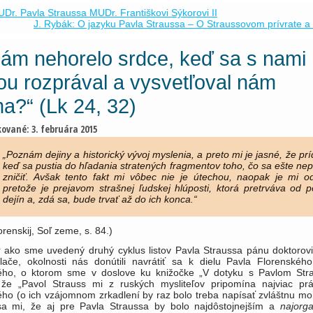
UDr. Pavla Straussa MUDr. Františkovi Sýkorovi II
J. Rybák: O jazyku Pavla Straussa – O Straussovom prívrate a
nám nehorelo srdce, keď sa s nami
ou rozprával a vysvetľoval nám
a?“ (Lk 24, 32)
kované:
3. februára 2015
„Poznám dejiny a historický vývoj myslenia, a preto mi je jasné, že prí
keď sa pustia do hľadania stratených fragmentov toho, čo sa ešte nep
zničiť. Avšak tento fakt mi vôbec nie je útechou, naopak je mi o
pretože je prejavom strašnej ľudskej hlúposti, ktorá pretrváva od p
dejín a, zdá sa, bude trvať až do ich konca.“
orenskij, Soľ zeme, s. 84.)
r ako sme uvedený druhý cyklus listov Pavla Straussa pánu doktorovi
tlače, okolnosti nás donútili navrátiť sa k dielu Pavla Florenskéh
ého, o ktorom sme v doslove ku knižočke „V dotyku s Pavlom Str
, že „Pavol Strauss mi z ruských mysliteľov pripomína najviac pr
ého (o ich vzájomnom zrkadlení by raz bolo treba napísať zvláštnu mo
a mi, že aj pre Pavla Straussa by bolo najdôstojnejším a
najorga