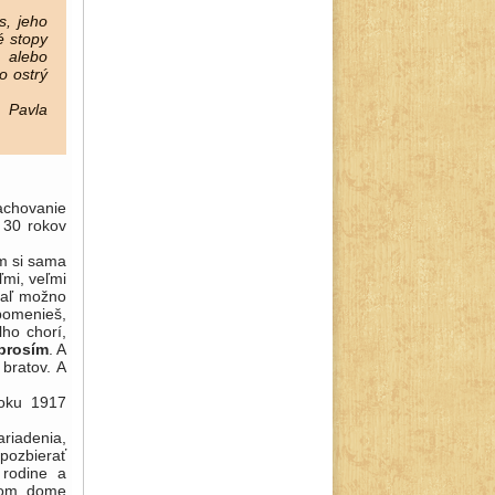
s, jeho
é stopy
i alebo
o ostrý
a Pavla
achovanie
o 30 rokov
om si sama
ľmi, veľmi
kiaľ možno
pomenieš,
ho chorí,
 prosím
. A
bratov. A
roku 1917
ariadenia,
erať
 rodine a
ašom dome