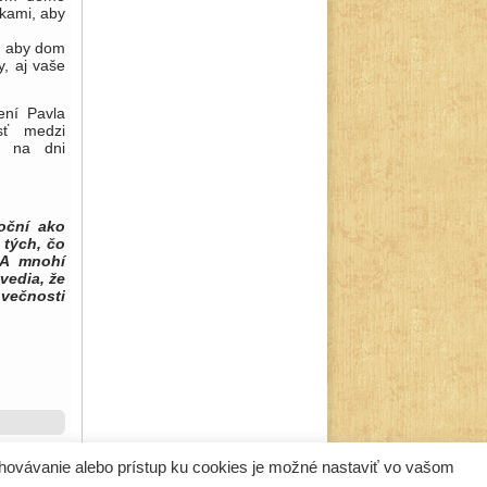
nkami, aby
a, aby dom
, aj vaše
ení Pavla
sť medzi
y na dni
toční ako
 tých, čo
 A mnohí
vedia, že
večnosti
hovávanie alebo prístup ku cookies je možné nastaviť vo vašom