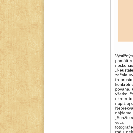
Výstižný
pamäti ro
neskoršie
„Neustále
začala uv
ťa prosím
konkrétn
povaha, 
všetko, č
okrem t
napíš aj 
Neprekva
nájdeme a
„Snažte s
vec
fotograﬁ
rodu nej