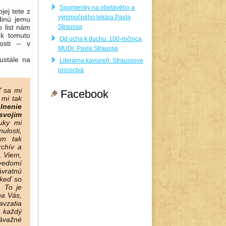
Spomienky na obetavého a
jej tete z
výnimočného lekára Pavla
dinú jemu
Straussa
 list nám
 k tomuto
Od ucha k duchu: 100-ročnica
osti – v
MUDr. Pavla Straussa
ustále na
Literárna kaviareň: Straussove
proroctvá
ď sa mi
Facebook
 mi tak
lnenie
svojim
uky mi
ulosti,
ám tak
rchív a
. Viem,
 vedomí
vratnú
 keď so
. To je
na Vás,
avzatia
, každý
závažné