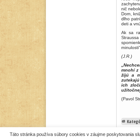
zachytená
nič nebol
Dom, kniž
dlho pat
deti a vn
Ak sa ra
Strauss
spomien
minulosti
(J.R.)
„Nechcem
mnohí z 
žijú a 
zutekajú
ich zlo
užitoč­n
(Pavol St
Kategó
Táto stránka používa súbory cookies v záujme poskytovania sl