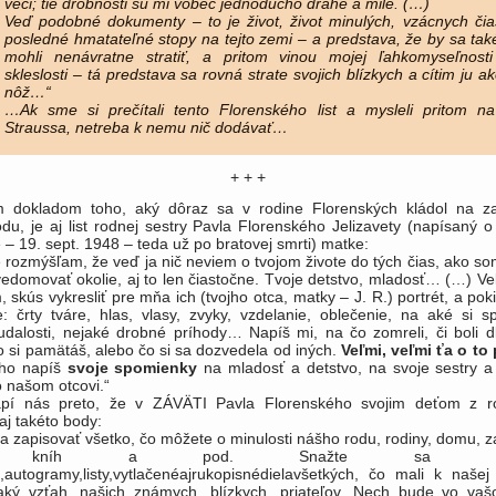
veci; tie drobnosti sú mi vôbec jednoducho drahé a milé. (…)
Veď podobné dokumenty – to je život, život minulých, vzácnych čia
posledné hmatateľné stopy na tejto zemi – a predstava, že by sa tak
mohli nenávratne stratiť, a pritom vinou mojej ľahkomyseľnost
skleslosti – tá predstava sa rovná strate svojich blízkych a cítim ju ak
nôž…“
…Ak sme si prečítali tento Florenského list a mysleli pritom n
Straussa, netreba k nemu nič dodávať…
+ + +
m dokladom toho, aký dôraz sa v rodine Florenských kládol na z
du, je aj list rodnej sestry Pavla Florenského Jelizavety (napísaný 
 – 19. sept. 1948 – teda už po bratovej smrti) matke:
 rozmýšľam, že veď ja nič neviem o tvojom živote do tých čias, ako s
edomovať okolie, aj to len čiastočne. Tvoje detstvo, mladosť… (…) Ve
, skús vykresliť pre mňa ich (tvojho otca, matky – J. R.) portrét, a po
e: črty tváre, hlas, vlasy, zvyky, vzdelanie, oblečenie, na aké si s
udalosti, nejaké drobné príhody… Napíš mi, na čo zomreli, či boli dl
o si pamätáš, alebo čo si sa dozvedela od iných.
Veľmi, veľmi ťa o to
oho napíš
svoje spomienky
na mladosť a detstvo, na svoje sestry a 
o našom otcovi.“
pí nás preto, že v ZÁVÄTI Pavla Florenského svojim deťom z 
j takéto body:
a zapisovať všetko, čo môžete o minulosti nášho rodu, rodiny, domu, z
í, kníh a pod. Snažte sa pozbi
e,autogramy,listy,vytlačenéajrukopisnédielavšetkých, čo mali k našej
aký vzťah, našich známych, blízkych, priateľov. Nech bude vo v