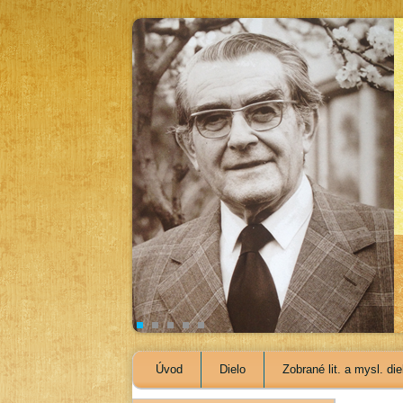
Úvod
Dielo
Zobrané lit. a mysl. die