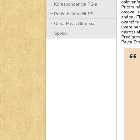
osloven
Korešpondencia PS-a
Pritom ná
otcovej 
Prečo blahorečiť PS
známu Fl
okamžite
Cena Pavla Straussa
uverejn
najrozsia
Spolok
Prečítaj
Pavla Str