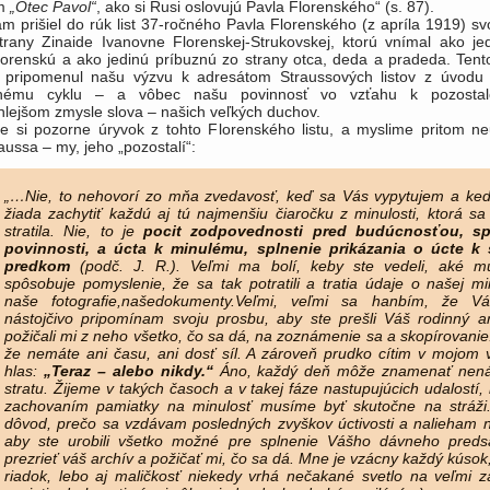
ím
„Otec Pavol“
, ako si Rusi oslovujú Pavla Florenského“ (s. 87).
m prišiel do rúk list 37-ročného Pavla Florenského (z apríla 1919) svo
strany Zinaide Ivanovne Florenskej-Strukovskej, ktorú vnímal ako je
orenskú a ako jedinú príbuznú zo strany otca, deda a pradeda. Tento
 pripomenul našu výzvu k adresátom Straussových listov z úvodu
enému cyklu – a vôbec našu povinnosť vo vzťahu k pozostal
hlejšom zmysle slova – našich veľkých duchov.
me si pozorne úryvok z tohto Florenského listu, a myslime pritom ne
aussa – my, jeho „pozostalí“:
„…Nie, to nehovorí zo mňa zvedavosť, keď sa Vás vypytujem a ke
žiada zachytiť každú aj tú najmenšiu čiaročku z minulosti, ktorá sa
stratila. Nie, to je
pocit zodpovednosti pred budúcnosťou, sp
povinnosti, a úcta k minulému, splnenie prikázania o úcte k 
predkom
(podč. J. R.). Veľmi ma bolí, keby ste vedeli, aké m
spôsobuje pomyslenie, že sa tak potratili a tratia údaje o našej min
naše fotograﬁe,našedokumenty.Veľmi, veľmi sa hanbím, že V
nástojčivo pripomínam svoju prosbu, aby ste prešli Váš rodinný a
požičali mi z neho všetko, čo sa dá, na zoznámenie sa a skopírovanie
že nemáte ani času, ani dosť síl. A zároveň prudko cítim v mojom
hlas:
„Teraz – alebo nikdy.“
Áno, každý deň môže znamenať nená
stratu. Žijeme v takých časoch a v takej fáze nastupujúcich udalostí,
zachovaním pamiatky na minulosť musíme byť skutočne na stráži
dôvod, prečo sa vzdávam posledných zvyškov úctivosti a nalieham 
aby ste urobili všetko možné pre splnenie Vášho dávneho preds
prezrieť váš archív a požičať mi, čo sa dá. Mne je vzácny každý kúsok
riadok, lebo aj maličkosť niekedy vrhá nečakané svetlo na veľmi 