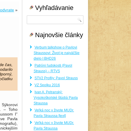
Vyhľadávanie
 odvrate
»
Najnovšie články
Verbum talkshow o Pavlovi
Straussovi: Život je najväčšie
dielo I BHD26
de čas,
Patróni ľudskosti (Pavol
odarilo
Strauss) – RTVS
dporný,
STV2 Profily: Pavol Strauss
očiatku
VZ Spolku 2016
Ivan A. Petranský:
Vysokoškolské štúdiá Pavla
Straussa
 Sýkorovi
o. – Toho
Veľká noc v živote MUDr.
aussom I“
Pavla Straussa [text]
áve Pavla
Veľká noc v živote MUDr.
nograﬁu),
nickejším
Pavla Straussa