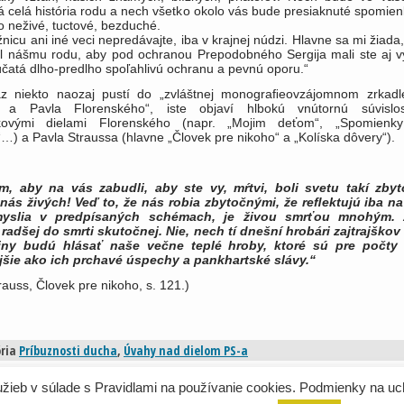
 celá história rodu a nech všetko okolo vás bude presiaknuté spomie
o neživé, tuctové, bezduché.
nicu ani iné veci nepredávajte, iba v krajnej núdzi. Hlavne sa mi žiad
ril nášmu rodu, aby pod ochranou Prepodobného Sergija mali ste aj vy
účatá dlho-predlho spoľahlivú ochranu a pevnú oporu.“
z niekto naozaj pustí do „zvláštnej monograﬁeovzájomnom zrkadl
a a Pavla Florenského“, iste objaví hlbokú vnútornú súvislo
kovými dielami Florenského (napr. „Mojim deťom“, „Spomienk
“…) a Pavla Straussa (hlavne „Človek pre nikoho“ a „Kolíska dôvery“).
, aby na vás zabudli, aby ste vy, mŕtvi, boli sve­tu takí zby
nás živých! Veď to, že nás robia zbytočnými, že reﬂektujú iba na
mys­lia v predpísaných schémach, je živou smrťou mnohým.
 radšej do smrti skutočnej. Nie, nech tí dnešní hrobári zajtrajškov 
činy budú hlásať naše večne teplé hroby, ktoré sú pre počty 
ejšie ako ich prchavé úspechy a pankhartské slávy.“
rauss, Človek pre nikoho, s. 121.)
ria
Príbuznosti ducha
,
Úvahy nad dielom PS-a
užieb v súlade s Pravidlami na používanie cookies. Podmienky na uc
Designed by TDz.