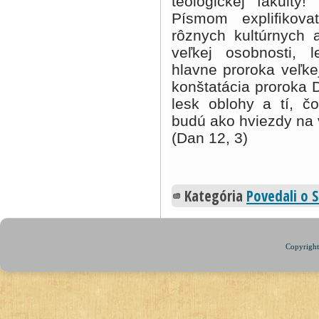
teologickej fakult
Písmom expliﬁkovať
rôznych kultúrnych 
veľkej osobnosti, l
hlavne proroka veľke
konštatácia proroka 
lesk oblohy a tí, čo
budú ako hviezdy na 
(Dan 12, 3)
Kategória
Povedali o S
Copyright