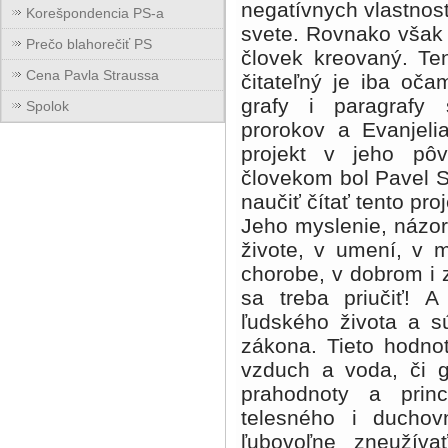
negatívnych vlastnos
Korešpondencia PS-a
svete. Rovnako však 
Prečo blahorečiť PS
človek kreovaný. Ten
Cena Pavla Straussa
čitateľný je iba oča
grafy i paragrafy
Spolok
prorokov a Evanjelia
projekt v jeho pô
človekom bol Pavel S
naučiť čítať tento proj
Jeho myslenie, názor
živote, v umení, v mo
chorobe, v dobrom i 
sa treba priučiť! 
ľudského života a 
zákona. Tieto hodnot
vzduch a voda, či g
prahodnoty a prin
telesného i duchov
ľubovoľne zneužíva