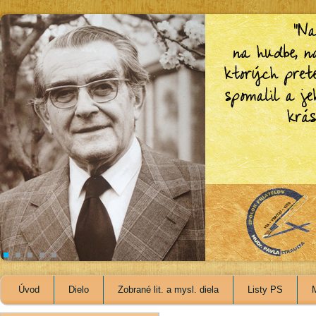
Úvod
Dielo
Zobrané lit. a mysl. diela
Listy PS