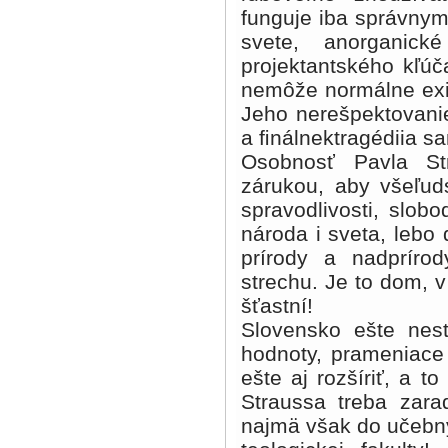
funguje iba správnym
svete, anorganic
projektantského kľúč
nemôže normálne exis
Jeho nerešpektovanie
a ﬁnálnektragédiia s
Osobnosť Pavla St
zárukou, aby všeľud
spravodlivosti, slob
národa i sveta, lebo
prírody a nadprírod
strechu. Je to dom, 
šťastní!
Slovensko ešte nest
hodnoty, prameniace 
ešte aj rozšíriť, a to
Straussa treba zar
najmä však do učebný