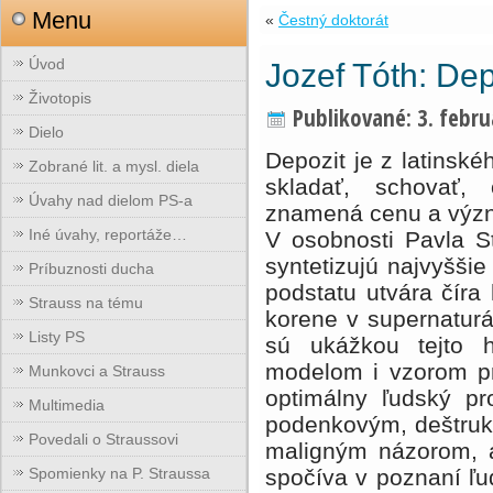
Menu
«
Čestný doktorát
Úvod
Jozef Tóth: Dep
Životopis
Publikované:
3. febr
Dielo
Depozit je z latinské
Zobrané lit. a mysl. diela
skladať, schovať,
Úvahy nad dielom PS-a
znamená cenu a význa
Iné úvahy, reportáže…
V osobnosti Pavla S
syntetizujú najvyššie
Príbuznosti ducha
podstatu utvára číra
Strauss na tému
korene v supernaturá
Listy PS
sú ukážkou tejto h
modelom i vzorom pr
Munkovci a Strauss
optimálny ľudský pro
Multimedia
podenkovým, deštruk
Povedali o Straussovi
maligným názorom, an
Spomienky na P. Straussa
spočíva v poznaní ľud