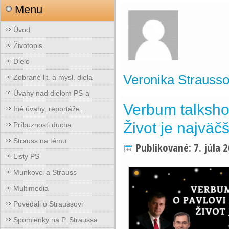
Menu
Úvod
Životopis
Dielo
Veronika Strauss
Zobrané lit. a mysl. diela
Úvahy nad dielom PS-a
Verbum talksho
Iné úvahy, reportáže…
Život je najväč
Príbuznosti ducha
Strauss na tému
Publikované:
7. júla 
Listy PS
Munkovci a Strauss
Multimedia
Povedali o Straussovi
Spomienky na P. Straussa