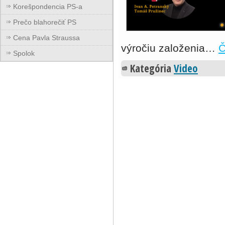
Korešpondencia PS-a
Prečo blahorečiť PS
Cena Pavla Straussa
výročiu založenia…
Č
Spolok
Kategória
Video