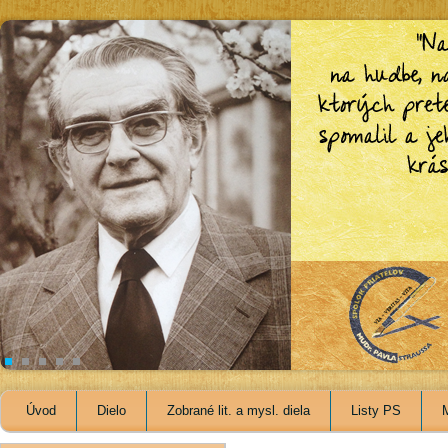
Úvod
Dielo
Zobrané lit. a mysl. diela
Listy PS