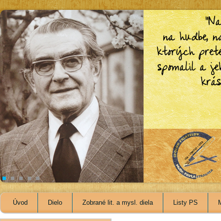
Úvod
Dielo
Zobrané lit. a mysl. diela
Listy PS