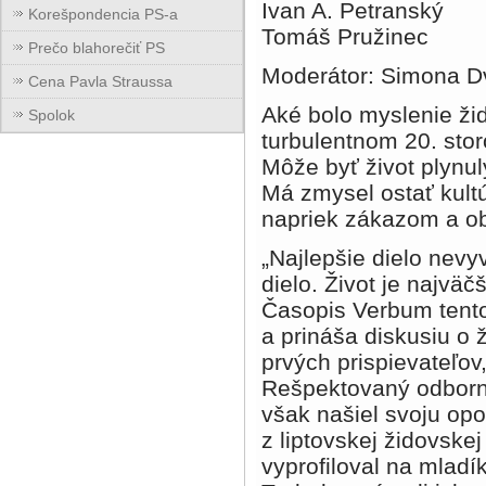
Ivan A. Petranský
Korešpondencia PS-a
Tomáš Pružinec
Prečo blahorečiť PS
Moderátor: Simona D
Cena Pavla Straussa
Aké bolo myslenie ži
Spolok
turbulentnom 20. stor
Môže byť život plynul
Má zmysel ostať kult
napriek zákazom a 
„Najlepšie dielo nevyv
dielo. Život je najväč
Časopis Verbum tento
a prináša diskusiu o 
prvých prispievateľov
Rešpektovaný odborník
však našiel svoju opo
z liptovskej židovskej
vyprofiloval na mladí