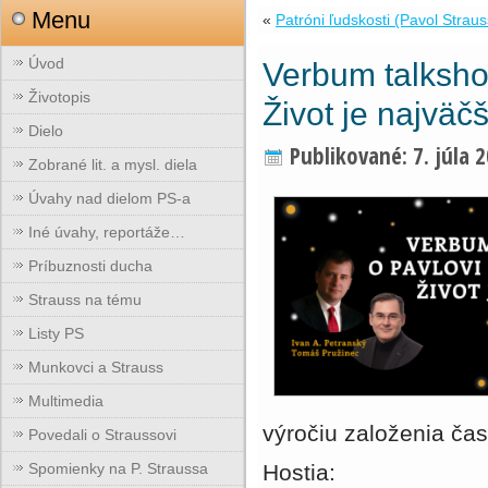
Menu
«
Patróni ľudskosti (Pavol Strau
Úvod
Verbum talksho
Životopis
Život je najväč
Dielo
Publikované:
7. júla 
Zobrané lit. a mysl. diela
Úvahy nad dielom PS-a
Iné úvahy, reportáže…
Príbuznosti ducha
Strauss na tému
Listy PS
Munkovci a Strauss
Multimedia
výročiu založenia ča
Povedali o Straussovi
Spomienky na P. Straussa
Hostia: