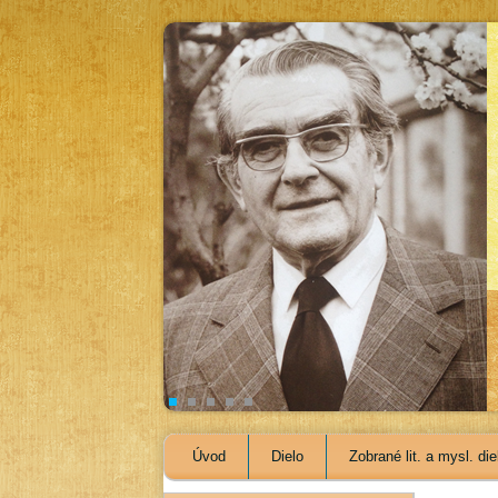
Úvod
Dielo
Zobrané lit. a mysl. die