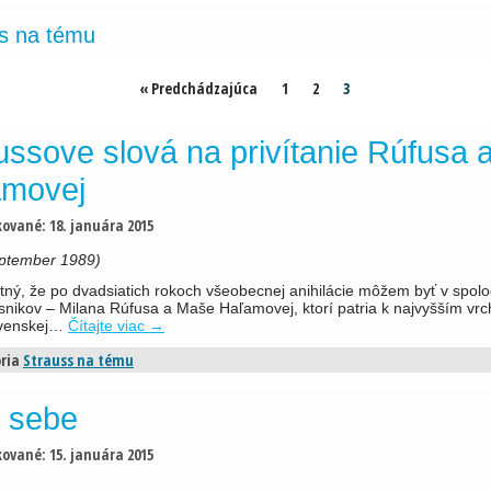
s na tému
« Predchádzajúca
1
2
3
ussove slová na privítanie Rúfusa 
amovej
kované:
18. januára 2015
eptember 1989)
ný, že po dvadsiatich rokoch všeobecnej anihilácie môžem byť v spolo
nikov – Milana Rúfusa a Maše Haľamovej, ktorí patria k najvyšším vr
ovenskej…
Čítajte viac
→
ria
Strauss na tému
y sebe
kované:
15. januára 2015