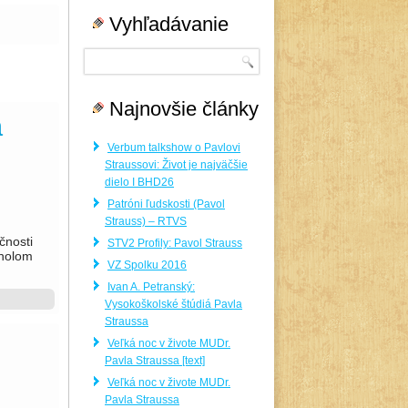
Vyhľadávanie
Najnovšie články
a
Verbum talkshow o Pavlovi
Straussovi: Život je najväčšie
dielo I BHD26
Patróni ľudskosti (Pavol
Strauss) – RTVS
čnosti
STV2 Profily: Pavol Strauss
cholom
VZ Spolku 2016
Ivan A. Petranský:
Vysokoškolské štúdiá Pavla
Straussa
Veľká noc v živote MUDr.
Pavla Straussa [text]
Veľká noc v živote MUDr.
Pavla Straussa