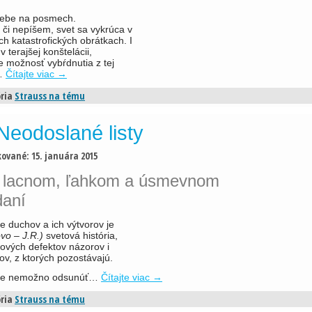
ebe na posmech.
 či nepíšem, svet sa vykrúca v
ich katastrofických obrátkach. I
v terajšej konštelácii,
 možnosť vybŕdnutia z tej
.…
Čítajte viac
→
ria
Strauss na tému
Neodoslané listy
kované:
15. januára 2015
o lacnom, ľahkom a úsmevnom
daní
 duchov a ich výtvorov je
ovo – J.R.)
svetová história,
ových defektov názorov i
cov, z ktorých pozostávajú.
ie nemožno odsunúť…
Čítajte viac
→
ria
Strauss na tému