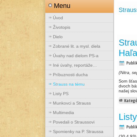
Menu
Straus
Úvod
Životopis
Dielo
Stra
Zobrané lit. a mysl. diela
Haľ
Úvahy nad dielom PS-a
Publi
Iné úvahy, reportáže…
(Nitra, s
Príbuznosti ducha
Som šťast
Strauss na tému
dvoch bás
našej sl
Listy PS
Kategó
Munkovci a Strauss
Multimedia
List
Povedali o Straussovi
Publi
Spomienky na P. Straussa
(30.4.93)