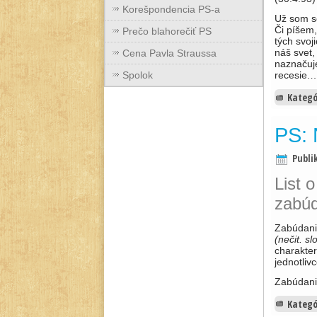
Korešpondencia PS-a
Už som s
Či píšem,
Prečo blahorečiť PS
tých svoj
náš svet, 
Cena Pavla Straussa
naznačuje
Spolok
recesie
Kategó
PS: 
Publi
List 
zabú
Zabúdanie
(nečit. sl
charakter
jednotliv
Zabúdan
Kategó