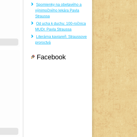
Spomienky na obetavého a
výnimočného lekára Pavla
Straussa
Od ucha k duchu: 100-ročnica
MUDr. Pavla Straussa
Literárna kaviareň: Straussove
proroctvá
Facebook