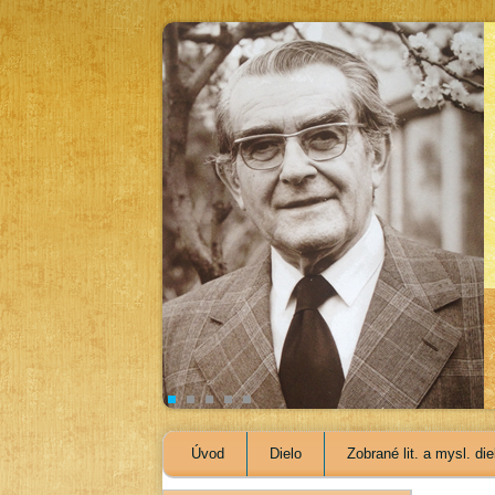
Úvod
Dielo
Zobrané lit. a mysl. die