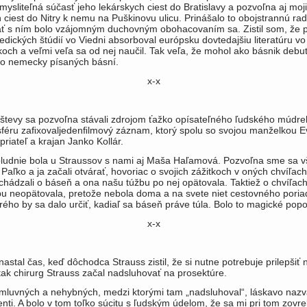
ysliteľná súčasť jeho le­kárskych ciest do Bratislavy a pozvoľna aj moj
 ciest do Nitry k nemu na Puškinovu ulicu. Prinášalo to obojstrannú rad
ať s ním bolo vzájomným duchovným obohacovaním sa. Zistil som, že 
edických štúdií vo Vied­ni absorboval európsku dovtedajšiu lite­ratúru v
lkoch a veľmi veľa sa od nej naučil. Tak veľa, že mohol ako básnik debu
po nemecky písaných básní.
x-x
tevy sa pozvoľna stávali zdro­jom ťažko opísateľného ľudského múdre
féru zaﬁxovaljedenﬁlmo­vý záznam, ktorý spolu so svojou manžel­kou E
priateľ a krajan Janko Kollár.
ludnie bola u Straussov s nami aj Maša Haľamová. Pozvoľna sme sa vše
Paľko a ja začali otvá­rať, hovoriac o svojich zážitkoch v oných chvíľac
hádzali o báseň a ona našu túžbu po nej opätovala. Taktiež o chvíľach
u neopäto­vala, pretože nebola doma a na svete niet cestovného poria
rého by sa dalo určiť, kadiaľ sa báseň práve túla. Bolo to magické popo
x-x
astal čas, keď dôchodca Strauss zistil, že si nutne potrebuje prilepšiť n
 tak chirurg Strauss začal nadslu­hovať na prosektúre.
mluvných a nehybných, medzi ktorými tam „nadsluhoval“, láskavo nazva
ienti. A bolo v tom toľko sú­citu s ľudským údelom, že sa mi pri tom zovre