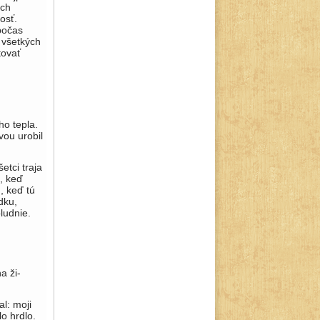
ich
osť.
počas
o všetkých
tovať
ho tepla.
vou urobil
tci traja
h, keď
, keď tú
dku,
ludnie.
a ži­
l: moji
lo hrdlo.