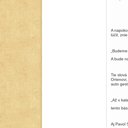
A napoko
lúčil, znie
„Budeme 
A bude ná
Tie slová
Ortenovi,
auto ges
„Až v kat
tento bá
Aj Pavol 