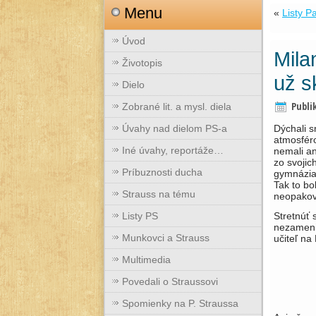
Menu
«
Listy P
Úvod
Mila
Životopis
už s
Dielo
Publi
Zobrané lit. a mysl. diela
Úvahy nad dielom PS-a
Dýchali s
atmosféro
Iné úvahy, reportáže…
nemali an
zo svojic
Príbuznosti ducha
gymnázia.
Tak to bo
Strauss na tému
neopakova
Listy PS
Stretnúť 
nezamenit
Munkovci a Strauss
učiteľ na 
Multimedia
Povedali o Straussovi
Spomienky na P. Straussa