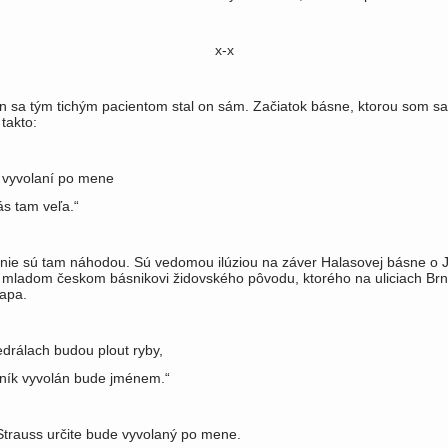
x-x
n sa tým tichým pacientom stal on sám. Začiatok básne, ktorou som sa
 takto:
vyvolaní po mene
s tam veľa.“
 nie sú tam náhodou. Sú ve­domou ilúziou na záver Halasovej básne o J
 mladom českom básnikovi židovského pôvodu, ktorého na uliciach Brn
tapa.
edrálach budou plout ryby,
sník vyvolán bude jménem.“
Strauss určite bude vyvolaný po mene.