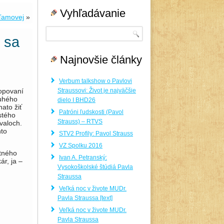
Vyhľadávanie
aľamovej
»
 sa
Najnovšie články
Verbum talkshow o Pavlovi
Straussovi: Život je najväčšie
o­povaní
ruhého
dielo I BHD26
ato žiť
Patróni ľudskosti (Pavol
istého
Strauss) – RTVS
rvaloch.
nto
STV2 Profily: Pavol Strauss
VZ Spolku 2016
t­ného
Ivan A. Petranský:
ár, ja –
Vysokoškolské štúdiá Pavla
Straussa
Veľká noc v živote MUDr.
Pavla Straussa [text]
Veľká noc v živote MUDr.
Pavla Straussa