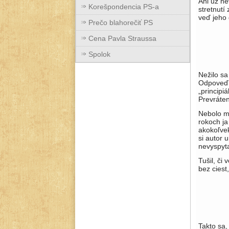
Ani už ne
Korešpondencia PS-a
stretnutí
veď jeho
Prečo blahorečiť PS
Cena Pavla Straussa
Spolok
Nežilo sa
Odpoveď s
„principi
Prevráten
Nebolo mi
rokoch ja
akokoľvek
si autor u
nevyspyta
Tušil, či 
bez ciest
Takto sa,