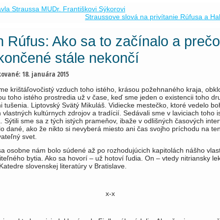
avla Straussa MUDr. Františkovi Sýkorovi
Straussove slová na privítanie Rúfusa a H
n Rúfus: Ako sa to začínalo a prečo
končené stále nekončí
kované:
18. januára 2015
me krištáľovočistý vzduch toho istého, krásou požehnaného kraja, obkl
u toho istého prostredia už v čase, keď sme jeden o existencii toho d
i tušenia. Liptovský Svätý Mikuláš. Vidiecke mestečko, ktoré vedelo boh
h vlastných kul­túrnych zdrojov a tradícií. Sedávali sme v laviciach toho 
 Sýtili sme sa z tých istých prameňov, ibaže v odliš­ných časových inte
lo dané, ako že nikto si nevyberá miesto ani čas svojho príchodu na te
­teľný svet.
sa osobne nám bolo súdené až po rozhodujúcich kapitolách nášho vlas
eľného bytia. Ako sa hovo­rí – už hotoví ľudia. On – vtedy nitriansky lek
Katedre slovenskej lite­ratúry v Bratislave.
x-x