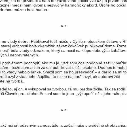
viem, kto ho priviedol k nám do Fialkového údolia. Ale už pri prvom n
 zaznel medzi nami dvo­ma nezvučný harmonický akord. Určite ho počul 
 druhou múzou bola hudba.
x-x
 mu vtedy dobre. Publikoval totiž niečo v Cyrilo-metodskom ústave v R
tarej vrchnosti bola okamžitá: zákaz čokoľvek publikovať doma. Razan
álnosť“ bola vtedy odznakom, ktorý sa nosil na klope dobových kabátov.
ých i neprevrátených.
 problémom pochopiť, ako mu je, veď som čosi podobné zažil v päť­de
 sám. Ibaže som si ten zákaz publikovať uložil osobne. Dodnes to neľu
 to vtedy nebolo ľah­ké. Snažil som sa ho presvedčiť – a darilo sa mi to
robí azyl z vlastného šuplíka, to nie je najhorší azyl, ak autorovi žičí
teľná tvorba.
vedel to, aj on. A vykupoval sa tvorbou, tá mu predsa žičila. Tak sa rodi­li
, či Človek pre nikoho. Poznal som to jeho „výkupné“ už z jeho rukopis
x-x
 akýmsi prirodzeným samospá­dom, začali naše pravidelné stretávania.