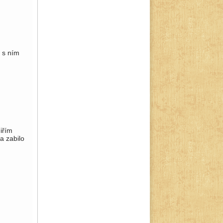
 s ním
iřím
a zabilo