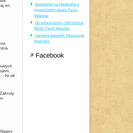
ašom
Spomienky na obetavého a
aj on,
výnimočného lekára Pavla
Straussa
Od ucha k duchu: 100-ročnica
MUDr. Pavla Straussa
Literárna kaviareň: Straussove
proroctvá
íme.
t­ná
Facebook
siatych
tujem,
 -, že ak
 Zákruty
ov.
 Najprv