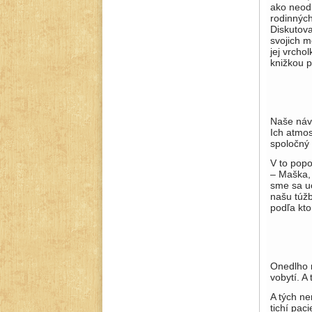
ako neodm
rodinných
Diskutov
svojich m
jej vrcho
knižkou 
Naše návš
Ich atmos
spoločný 
V to popo
– Maška, 
sme sa uc
našu túžb
podľa kto
Onedlho n
vobytí. A
A tých ne
tichí pac